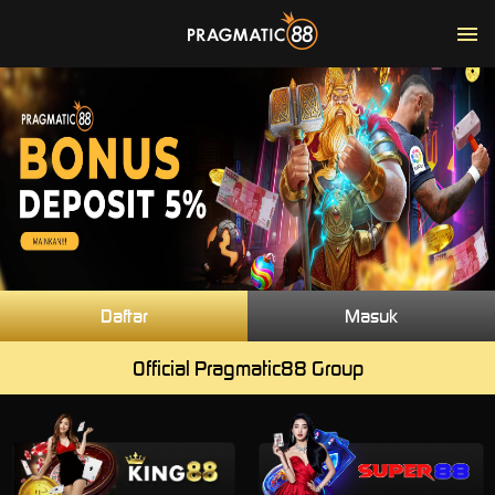
Daftar
Masuk
Official Pragmatic88 Group