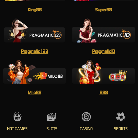
King88
Super88
Pragmatic123
PragmaticID
Milo88
888
HOT GAMES
SLOTS
CASINO
SPORTS