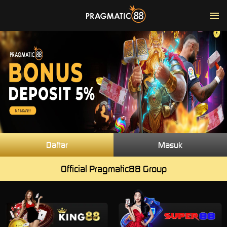
Daftar
Masuk
Official Pragmatic88 Group