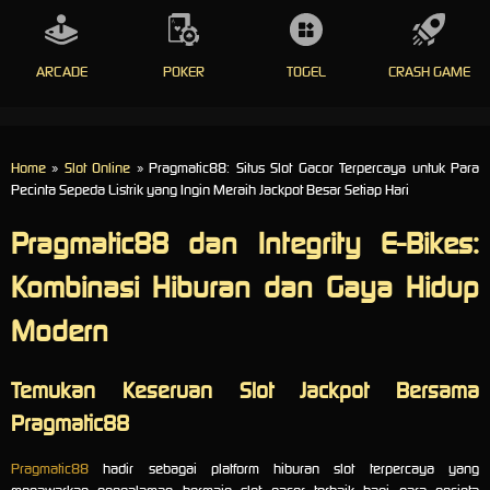
ARCADE
POKER
TOGEL
CRASH GAME
Home
»
Slot Online
» Pragmatic88: Situs Slot Gacor Terpercaya untuk Para
Pecinta Sepeda Listrik yang Ingin Meraih Jackpot Besar Setiap Hari
Pragmatic88 dan Integrity E-Bikes:
Kombinasi Hiburan dan Gaya Hidup
Modern
Temukan Keseruan Slot Jackpot Bersama
Pragmatic88
Pragmatic88
hadir sebagai platform hiburan slot terpercaya yang