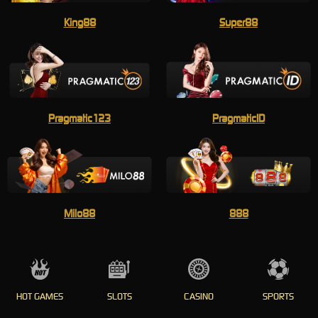
King88
Super88
Pragmatic123
PragmaticID
Milo88
888
HOT GAMES
SLOTS
CASINO
SPORTS